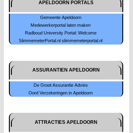
APELDOORN PORTALS
Gemeente Apeldoorn
Medewerkerportal laten maken
Radboud University Portal: Welcome
SlimmemeterPortal.nl slimmemeterportal.nl
ASSURANTIEN APELDOORN
De Groot Assurantie Advies
Oord Verzekeringen in Apeldoorn
ATTRACTIES APELDOORN