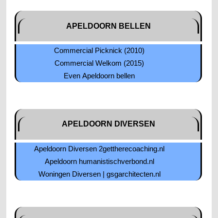
APELDOORN BELLEN
Commercial Picknick (2010)
Commercial Welkom (2015)
Even Apeldoorn bellen
APELDOORN DIVERSEN
Apeldoorn Diversen 2gettherecoaching.nl
Apeldoorn humanistischverbond.nl
Woningen Diversen | gsgarchitecten.nl