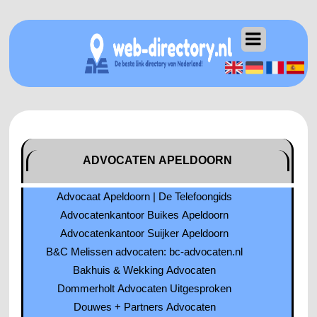
ADVOCATEN APELDOORN
Advocaat Apeldoorn | De Telefoongids
Advocatenkantoor Buikes Apeldoorn
Advocatenkantoor Suijker Apeldoorn
B&C Melissen advocaten: bc-advocaten.nl
Bakhuis & Wekking Advocaten
Dommerholt Advocaten Uitgesproken
Douwes + Partners Advocaten